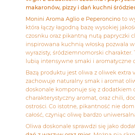
makaronów, pizzy i dań kuchni śródzi
Monini Aroma Aglio e Peperoncino
to wy
która łączy łagodną bazę wysokiej jak
czosnku oraz pikantną nutą papryczki c
inspirowana kuchnią włoską pozwala w
wyrazisty, śródziemnomorski charakter. 
lubią intensywne smaki i aromatyczne d
Bazą produktu jest oliwa z oliwek extra 
zachowuje naturalny smak i aromat oliw
doskonale komponuje się z dodatkiem c
charakterystyczny aromat, oraz chili, 
ostrości. Co istotne, pikantność nie do
całość, czyniąc oliwę bardzo uniwersal
Oliwa doskonale sprawdzi się jako dod
dań z warzyw oraz mięs
. Można nią skr