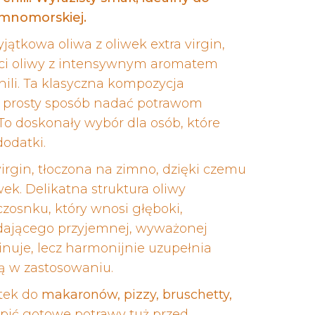
emnomorskiej.
jątkowa oliwa z oliwek extra virgin,
ości oliwy z intensywnym aromatem
hili. Ta klasyczna kompozycja
 prosty sposób nadać potrawom
To doskonały wybór dla osób, które
odatki.
virgin, tłoczona na zimno, dzięki czemu
ek. Delikatna struktura oliwy
zosnku, który wnosi głęboki,
dodającego przyjemnej, wyważonej
minuje, lecz harmonijnie uzupełnia
ną w zastosowaniu.
atek do
makaronów, pizzy, bruschetty,
opić gotowe potrawy tuż przed