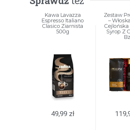
Sprawdź
też
Kawa Lavazza
Zestaw P
Espresso Italiano
– Włosk
Clasico Ziarnista
Cejlońska
500g
Syrop Z 
B
49,99
zł
119,