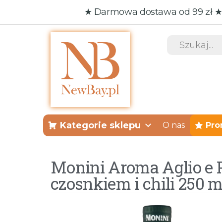
★ Darmowa dostawa od 99 zł ★
NewBay
Twój sklep
internetowy
Kategorie sklepu
O nas
Pro
Monini Aroma Aglio e P
czosnkiem i chili 250 m