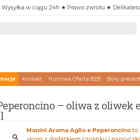
 Wysyłka w ciągu 24h ★ Prawo zwrotu ★ Delikate
mocje
Kontakt
Hurtowa Oferta B2B
Boxy prezen
eperoncino – oliwa z oliwek ex
l
Monini Aroma Aglio e Peperoncino
to 
virgin z dodatkiem czosnku i papryczki 