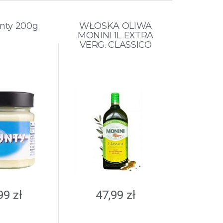
nty 200g
WŁOSKA OLIWA
MONINI 1L EXTRA
VERG. CLASSICO
,99
zł
47,99
zł