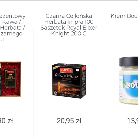
rezentowy
Czarna Cejlońska
Krem Bou
a Kawa /
Herbata Impra 100
 Herbata /
Saszetek Royal Elixer
Czarnego
Knight 200 G
zu
90
zł
20,95
zł
13