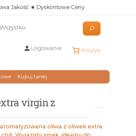
sowa Jakość ★ Dyskontowe Ceny
Logowanie
Koszyk
towe
Kupuj taniej
tra virgin z
aromatyzowana oliwa z oliwek extra
chili. Wyrazisty smak, idealny do