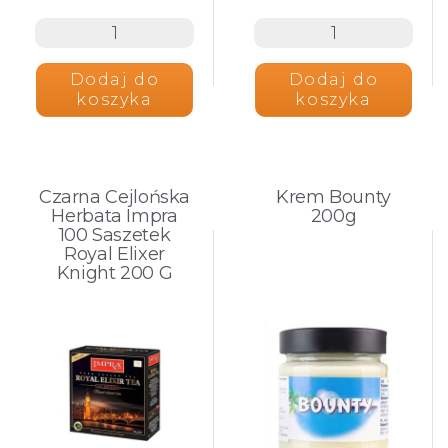
Dodaj do
Dodaj do
koszyka
koszyka
Czarna Cejlońska
Krem Bounty
Herbata Impra
200g
100 Saszetek
Royal Elixer
Knight 200 G